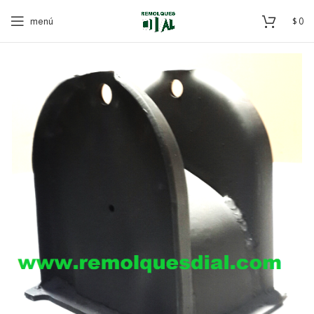
menú
$
0