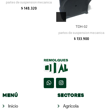
partes de suspension mecanica
$
148.320
TDH-02
partes de suspension mecanica
$
133.900
Menú
Sectores
Inicio
Agrícola