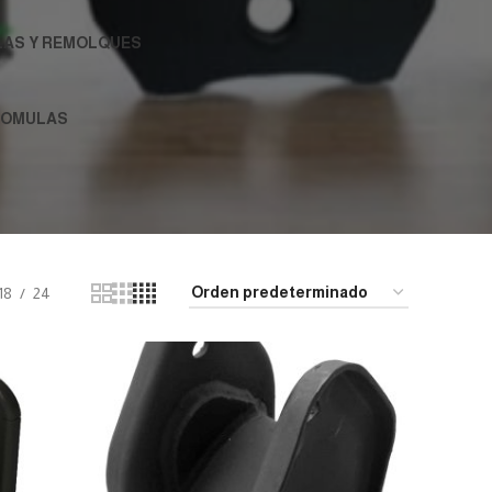
AS Y REMOLQUES
TOMULAS
18
24