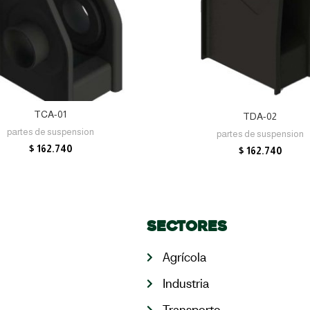
AÑADIR AL CARRITO
AÑADIR AL CARRITO
TCA-01
TDA-02
partes de suspension
partes de suspension
$
162.740
$
162.740
Sectores
Agrícola
Industria
Transporte