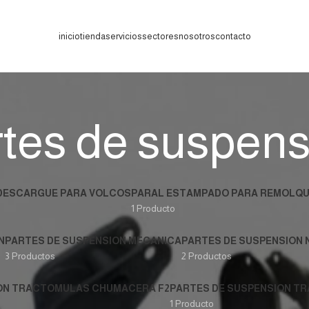
inicio
tienda
servicios
sectores
nosotros
contacto
rtes de suspens
DESCARGUE PARA VOLCOS
PARAL ESTAMPADO PARA REMOLQ
1 Producto
N
PARTES DE SUSPENSION MECANICA
PARTES DE SUSPENSION
3 Productos
2 Productos
ION TRACTOMULAS CHUMACERA F2
PARTES DE SUSPENSION T
1 Producto