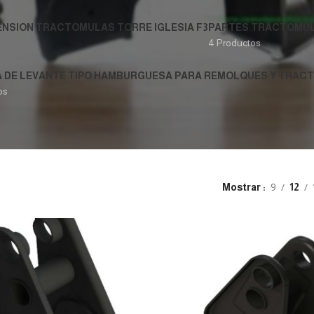
ENSION TRACTOMULAS TORRE IGLESIA F3
PARTES TRACTOMUL
4 Productos
A DE LEVANTE TIPO HAMBURGUESA PARA REMOLQUES Y TRAC
os
Mostrar
9
12