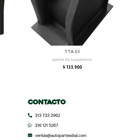
AÑADIR AL CARRITO
TTA-03
partes de suspension
$
133.900
Contacto
313 733 2962
316 121 5267
ventas@autopartesdial.com